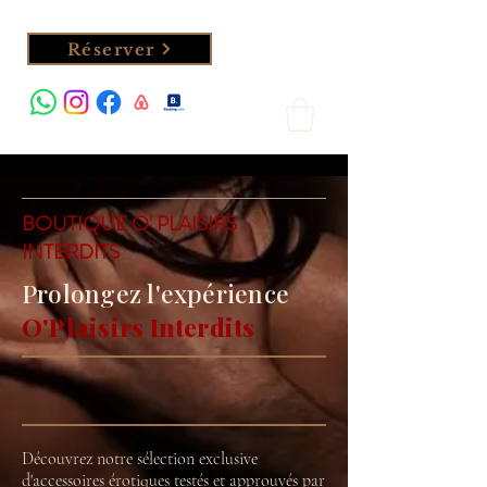
Réserver
BOUTIQUE O' PLAISIRS
INTERDITS
Prolongez l'expérience
O'Plaisirs Interdits
Découvrez notre sélection exclusive
d'accessoires érotiques testés et approuvés par