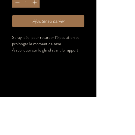
Ajouter au panier
Spray idéal pour retarder l'éjaculation et 
prolonger le moment de sexe.
À appliquer sur le gland avant le rapport 
sexuel (1 à 3 pulvérisations).
Compatible avec le latex.
PAIEMENT
SECURISE
Transactions 100% sécurisées et cryptées