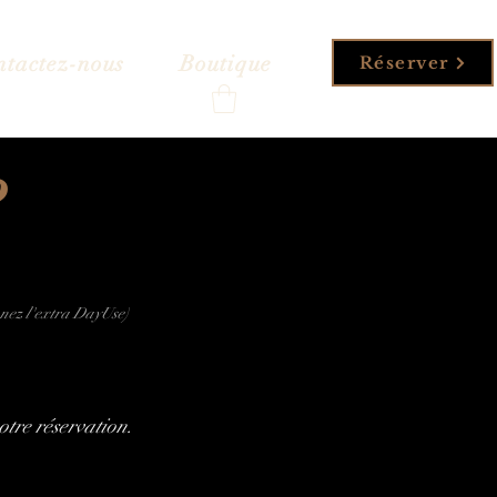
ntactez-nous
Boutique
Réserver
?
onnez l'extra DayUse)
otre réservation.