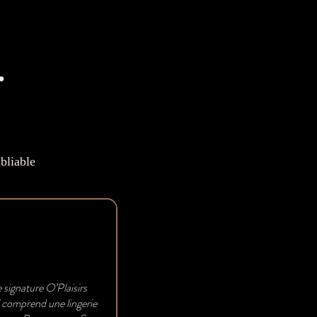
.
bliable
Coffre
Coffre
'Interdit"
'Interdit"
e signature O’Plaisirs
Il comprend une lingerie