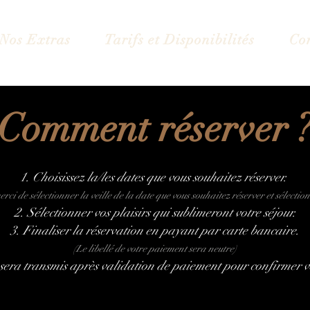
Nos Extras
Tarifs et Disponibilités
Co
Comment réserver 
1. Choisissez la/les dates que vous souhaitez réserver.
rci de sélectionner la veille de la date que vous
souhaitez réserver et sélecti
2. Sélectionner vos plaisirs qui sublimeront votre séjour.
3. Finaliser la réservation en payant par carte bancaire.
(Le libellé de votre paiement sera neutre
)
 sera transmis après validation de paiemen
t pour confirmer v