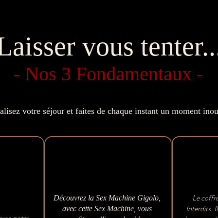
Laisser vous tenter..
- Nos 3 Fondamentaux -
alisez votre séjour et faites de chaque instant un moment inou
Location
Location
rdif
rdif
"Fucking Machine"
"Fucking Machine"
"L
"L
Le coffr
Découvrez la Sex Machine Gigolo,
Interdits. 
avec cette Sex Machine, vous