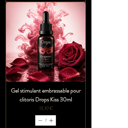
Gel stimulant embrassable pour
clitoris Drops Kiss 30ml
Prix
13,10 €