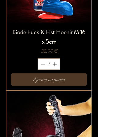
Gode Fuck & Fist Hoenir M 16
x 5cm
Prix
32,90 €
Ajouter au panier