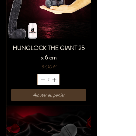
HUNGLOCK THE GIANT 25
x 6 cm
Prix
37,10 €
Ajouter au panier