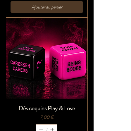
Ajouter au panier
Dés coquins Play & Love
Prix
7,00 €