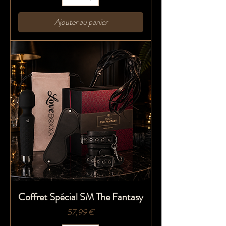
Ajouter au panier
Coffret Spécial SM The Fantasy
Prix
57,99 €