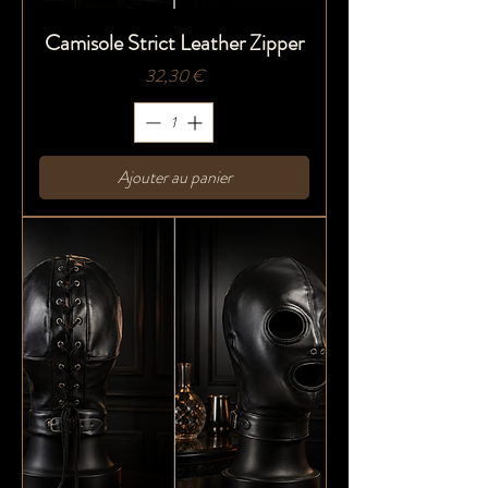
Camisole Strict Leather Zipper
Prix
32,30 €
Ajouter au panier