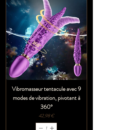
Vibromasseur tentacule avec 9
modes de vibration, pivotant à
360°
Prix
42,98 €