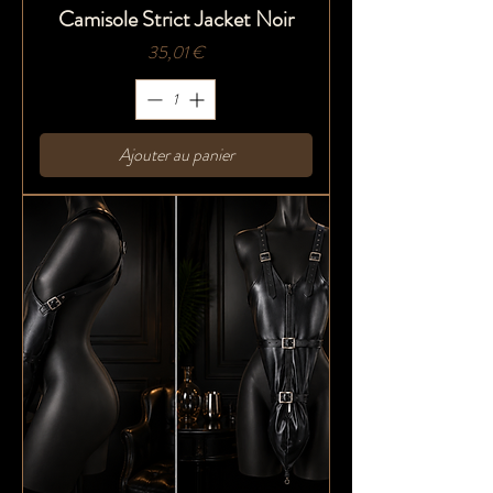
Camisole Strict Jacket Noir
Prix
35,01 €
Ajouter au panier