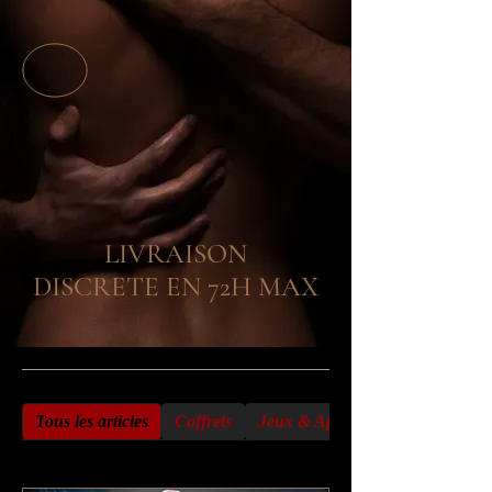
LIVRAISON
DISCRETE EN 72H MAX
Tous les articles
Coffrets
Jeux & Aphrodisiaques