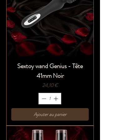
Sextoy wand Genius - Tête
41mm Noir
Prix
24,10 €
Ajouter au panier