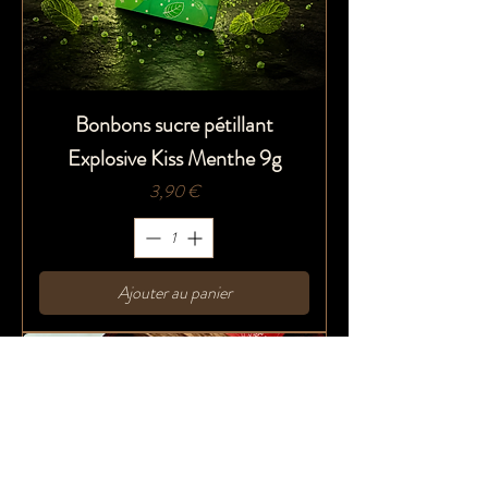
Bonbons sucre pétillant
Explosive Kiss Menthe 9g
Prix
3,90 €
Ajouter au panier