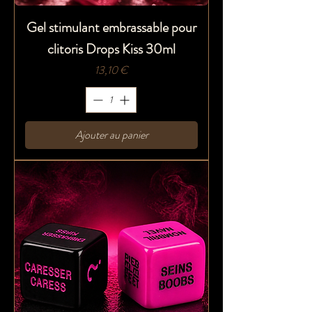
Gel stimulant embrassable pour
clitoris Drops Kiss 30ml
Prix
13,10 €
Ajouter au panier