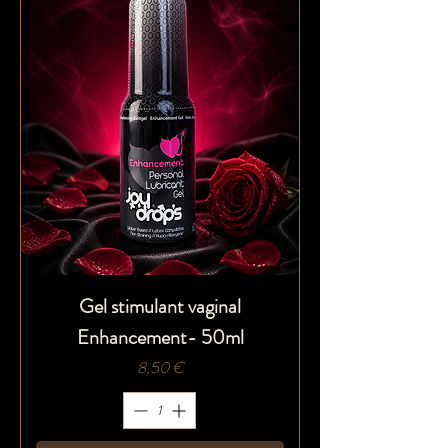
Gel stimulant vaginal
Enhancement- 50ml
Prix
8,50 €