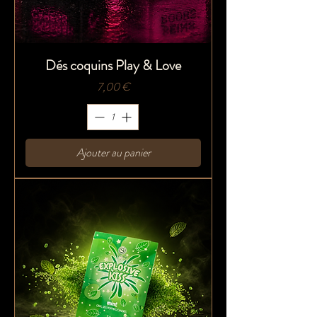
Dés coquins Play & Love
Prix
7,00 €
Ajouter au panier