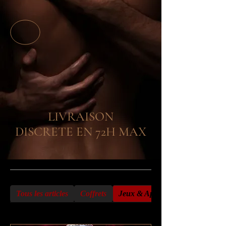
LIVRAISON
DISCRETE EN 72H MAX
Tous les articles
Coffrets
Jeux & Aphrodisiaques