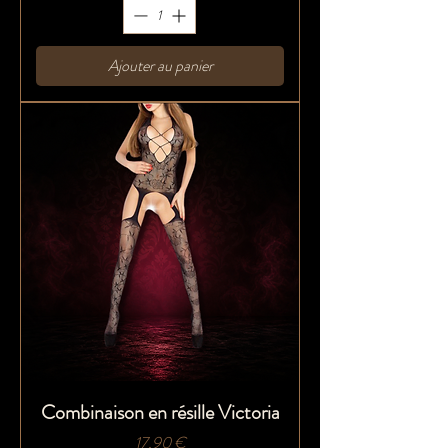
Ajouter au panier
Combinaison en résille Victoria
Prix
17,90 €